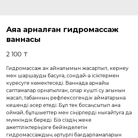
Аяққа арналған гидромассаж
ваннасы
2 100
₸
Гидромассаж қан айналымын жақсартып, кернеу
мен шаршауды басуға, сондай-ақ ісіктермен
күресуге көмектеседі. Ваннада арнайы
саптамалар орнатылған, олар күшті су ағынын
жасап, табанның рефлексогендік аймақтарына
кешенді әсер етеді. Бұл тек босаңсытып қана
қоймай, бұлшықеттер мен сіңірлерді нығайтуға да
мүмкіндік береді. Біз сіздің жеке
қажеттіліктеріңізге бейімделетін
гидромассаждың әртүрлі бағдарламаларын