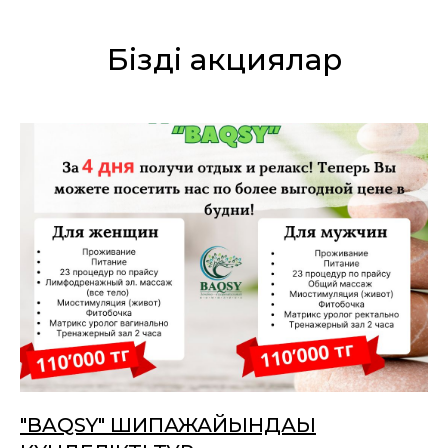
Біздің акциялар
"BAQSY" ШИПАЖАЙЫНДАҒЫ