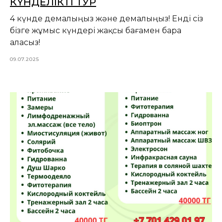
КҮНДЕЛІКТІ ТУР
4 күнде демалыңыз және демалыңыз! Енді сіз
бізге жұмыс күндері жақсы бағамен бара
аласыз!
09.07.2025