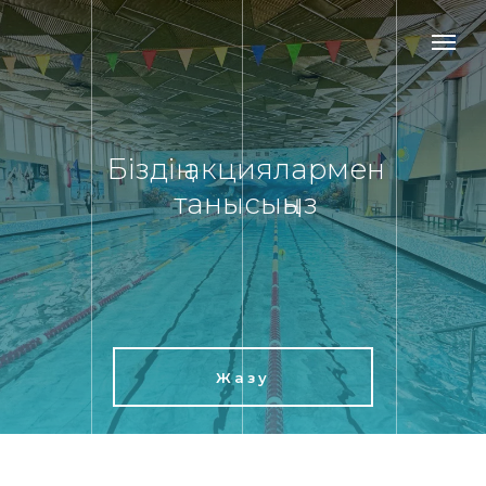
Біздің акциялармен
танысыңыз
Жазу