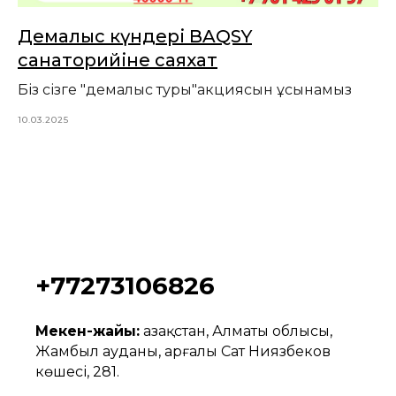
Демалыс күндері BAQSY
санаторийіне саяхат
Біз сізге "демалыс туры"акциясын ұсынамыз
10.03.2025
+77273106826
Мекен-жайы:
Қазақстан, Алматы облысы,
Жамбыл ауданы, Қарғалы Сат Ниязбеков
көшесі, 281.