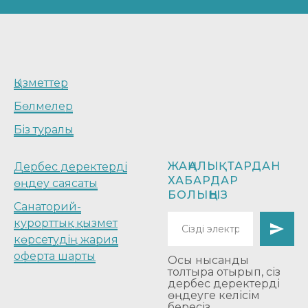
Қызметтер
Бөлмелер
Біз туралы
ЖАҢАЛЫҚТАРДАН
Дербес деректерді
ХАБАРДАР
өңдеу саясаты
БОЛЫҢЫЗ
Санаторий-
курорттық қызмет
көрсетудің жария
оферта шарты
Осы нысанды
толтыра отырып, сіз
дербес деректерді
өңдеуге келісім
бересіз